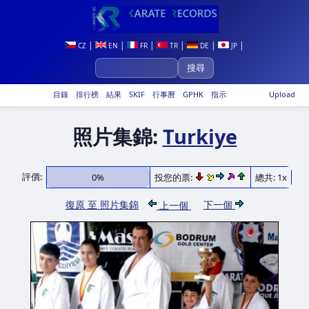
|
|
|
|
|
|
CZ
EN
FR
TR
DE
JP
目錄
排行榜
結果
SKIF
行事曆
GPHK
指示
Upload
照片集錦:
Turkiye
評價:
0%
投您的票:
總共: 1x
復原 至 照片集錦
下一個
上一個