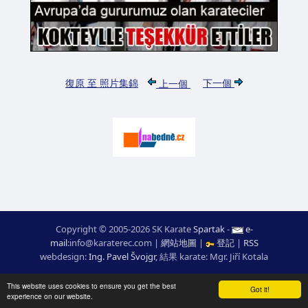
復原 至 照片集錦
下一個
上一個
Copyright © 2005-2026 SK Karate
Spartak
-
e-
mail
:
moc.ceretarak@ofni
|
網站地圖
|
登記
|
RSS
webdesign:
Ing. Pavel Švojgr
,
結果 karate
: Mgr. Jiří Kotala
This website uses cookies to ensure you get the best
Got it!
experience on our website.