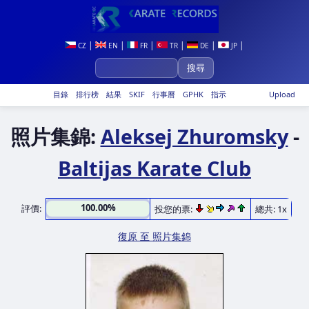
|
|
|
|
|
|
CZ
EN
FR
TR
DE
JP
目錄
排行榜
結果
SKIF
行事曆
GPHK
指示
Upload
照片集錦:
Aleksej Zhuromsky
-
Baltijas Karate Club
100.00%
評價:
投您的票:
總共: 1x
復原 至 照片集錦