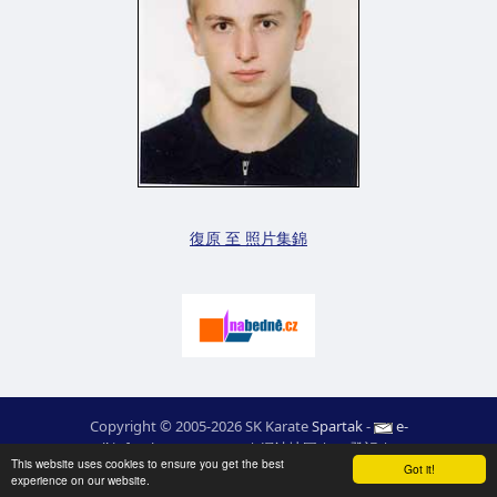
復原 至 照片集錦
Copyright © 2005-2026 SK Karate
Spartak
-
e-
mail
:
moc.ceretarak@ofni
|
網站地圖
|
登記
|
RSS
This website uses cookies to ensure you get the best
webdesign:
Ing. Pavel Švojgr
,
結果 karate
: Mgr. Jiří Kotala
Got it!
experience on our website.