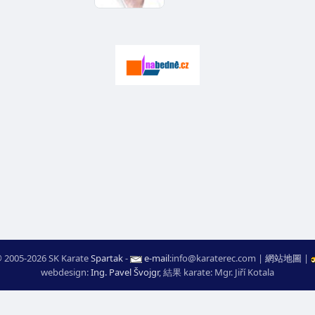
 2005-2026 SK Karate
Spartak
-
e-mail
:
moc.ceretarak@ofni
|
網站地圖
|
webdesign:
Ing. Pavel Švojgr
,
結果 karate
: Mgr. Jiří Kotala