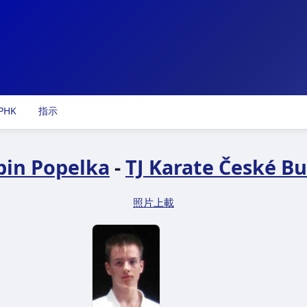
PHK
指示
bin Popelka
-
TJ Karate České Bud
照片上載