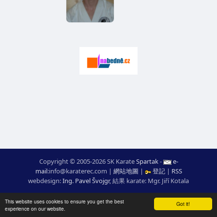
Copyright © 2005-2026 SK Karate
Spartak
-
e-
mail
:
moc.ceretarak@ofni
|
網站地圖
|
登記
|
RSS
webdesign:
Ing. Pavel Švojgr
,
結果 karate
: Mgr. Jiří Kotala
This website uses cookies to ensure you get the best
Got it!
experience on our website.