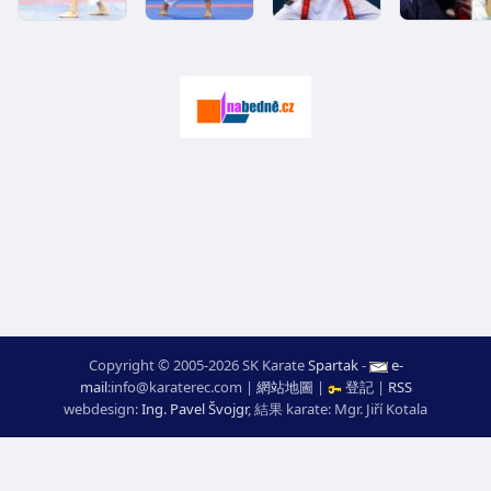
Copyright © 2005-2026 SK Karate
Spartak
-
e-
mail
:
moc.ceretarak@ofni
|
網站地圖
|
登記
|
RSS
webdesign:
Ing. Pavel Švojgr
,
結果 karate
: Mgr. Jiří Kotala