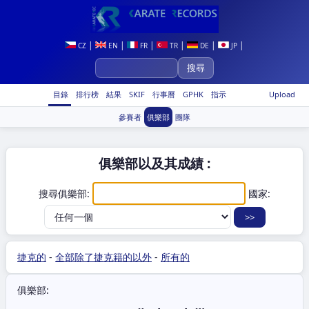
|
|
|
|
|
|
CZ
EN
FR
TR
DE
JP
目錄
排行榜
結果
SKIF
行事曆
GPHK
指示
Upload
參賽者
俱樂部
團隊
俱樂部以及其成績 :
搜尋俱樂部:
國家:
捷克的
-
全部除了捷克籍的以外
-
所有的
俱樂部: